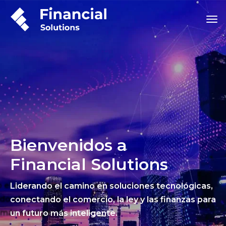
Bienvenidos a
Financial Solutions
Liderando el camino en soluciones tecnológicas,
conectando el comercio, la ley y las finanzas para
un futuro más inteligente.