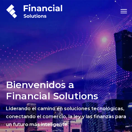
Bienvenidos a
Financial Solutions
Liderando el camino en soluciones tecnológicas,
conectando el comercio, la ley y las finanzas para
un futuro más inteligente.