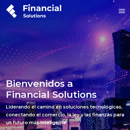
Bienvenidos a
Financial Solutions
Liderando el camino en soluciones tecnológicas,
conectando el comercio, la ley y las finanzas para
un futuro más inteligente.