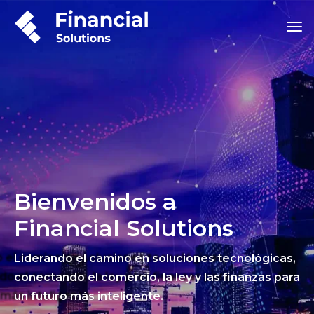
Bienvenidos a
Financial Solutions
Liderando el camino en soluciones tecnológicas,
conectando el comercio, la ley y las finanzas para
un futuro más inteligente.