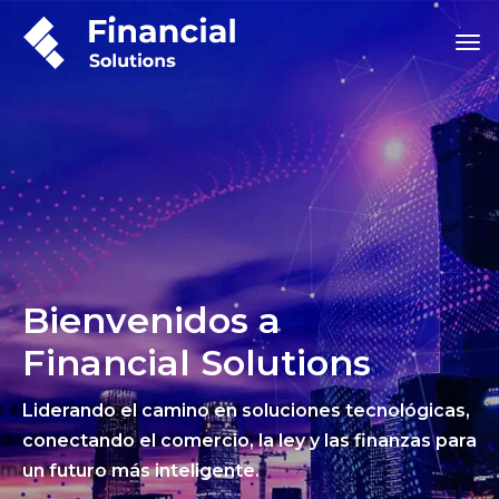
Bienvenidos a
Financial Solutions
Liderando el camino en soluciones tecnológicas,
conectando el comercio, la ley y las finanzas para
un futuro más inteligente.