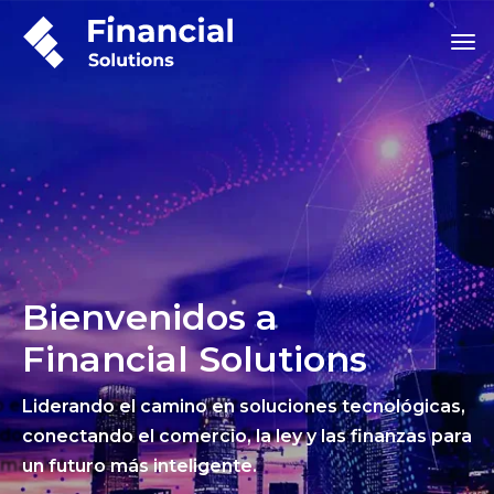
Bienvenidos a
Financial Solutions
Liderando el camino en soluciones tecnológicas,
conectando el comercio, la ley y las finanzas para
un futuro más inteligente.