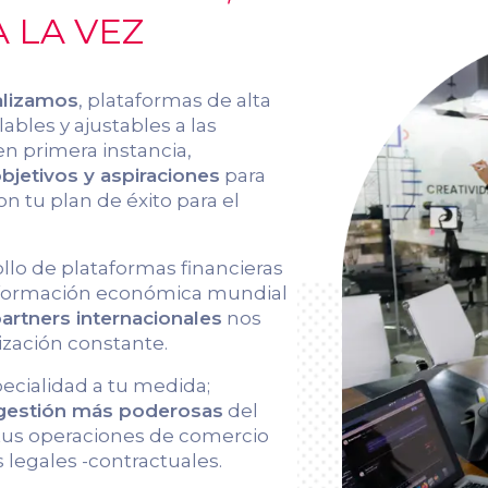
 LA VEZ
alizamos
, plataformas de alta
ables y ajustables a las
en primera instancia,
jetivos y aspiraciones
para
on tu plan de éxito para el
ollo de plataformas financieras
información económica mundial
artners internacionales
nos
ización constante.
pecialidad a tu medida;
 gestión más poderosas
del
 tus operaciones de comercio
 legales -contractuales.