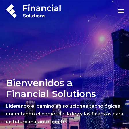
Bienvenidos a
Financial Solutions
Liderando el camino en soluciones tecnológicas,
conectando el comercio, la ley y las finanzas para
un futuro más inteligente.