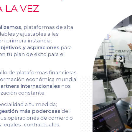
 LA VEZ
alizamos
, plataformas de alta
ables y ajustables a las
en primera instancia,
jetivos y aspiraciones
para
on tu plan de éxito para el
ollo de plataformas financieras
información económica mundial
artners internacionales
nos
ización constante.
pecialidad a tu medida;
 gestión más poderosas
del
 tus operaciones de comercio
 legales -contractuales.