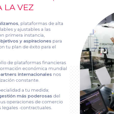
 LA VEZ
alizamos
, plataformas de alta
ables y ajustables a las
en primera instancia,
jetivos y aspiraciones
para
on tu plan de éxito para el
ollo de plataformas financieras
información económica mundial
artners internacionales
nos
ización constante.
pecialidad a tu medida;
 gestión más poderosas
del
 tus operaciones de comercio
 legales -contractuales.