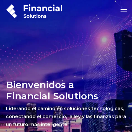
Bienvenidos a
Financial Solutions
Liderando el camino en soluciones tecnológicas,
conectando el comercio, la ley y las finanzas para
un futuro más inteligente.