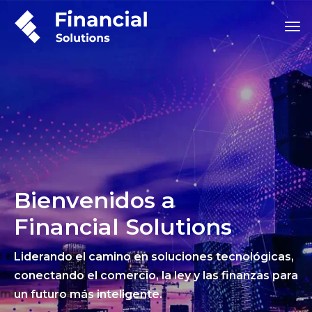
Bienvenidos a
Financial Solutions
Liderando el camino en soluciones tecnológicas,
conectando el comercio, la ley y las finanzas para
un futuro más inteligente.