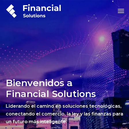
Bienvenidos a
Financial Solutions
Liderando el camino en soluciones tecnológicas,
conectando el comercio, la ley y las finanzas para
un futuro más inteligente.