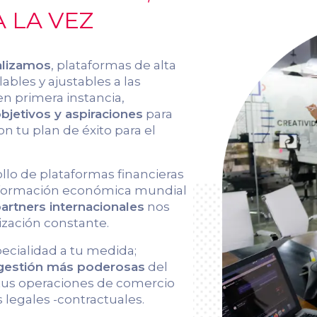
 LA VEZ
alizamos
, plataformas de alta
ables y ajustables a las
en primera instancia,
jetivos y aspiraciones
para
on tu plan de éxito para el
ollo de plataformas financieras
información económica mundial
artners internacionales
nos
ización constante.
pecialidad a tu medida;
 gestión más poderosas
del
 tus operaciones de comercio
 legales -contractuales.