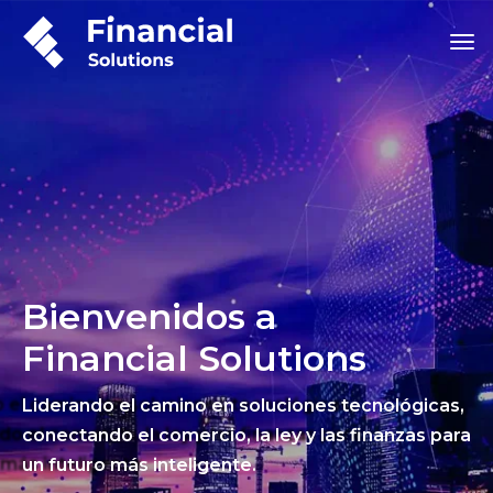
Bienvenidos a
Financial Solutions
Liderando el camino en soluciones tecnológicas,
conectando el comercio, la ley y las finanzas para
un futuro más inteligente.