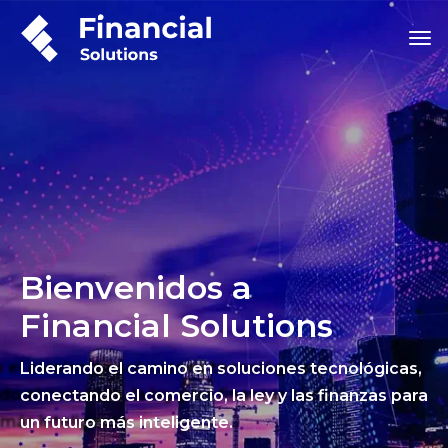
Bienvenidos a
Financial Solutions
Liderando el camino en soluciones tecnológicas,
conectando el comercio, la ley y las finanzas para
un futuro más inteligente.