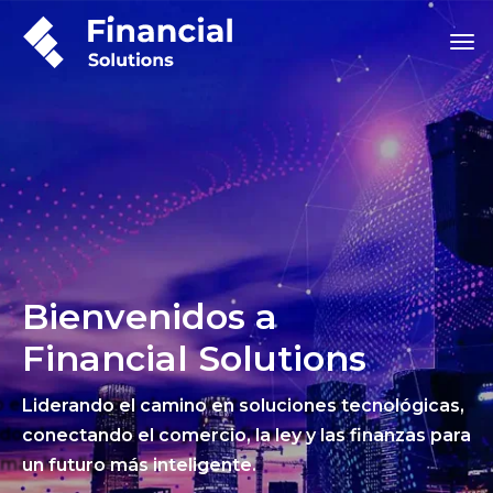
Bienvenidos a
Financial Solutions
Liderando el camino en soluciones tecnológicas,
conectando el comercio, la ley y las finanzas para
un futuro más inteligente.