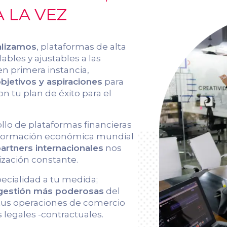
 LA VEZ
alizamos
, plataformas de alta
ables y ajustables a las
en primera instancia,
jetivos y aspiraciones
para
on tu plan de éxito para el
ollo de plataformas financieras
información económica mundial
artners internacionales
nos
ización constante.
pecialidad a tu medida;
 gestión más poderosas
del
 tus operaciones de comercio
 legales -contractuales.