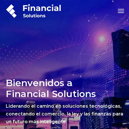
Bienvenidos a
Financial Solutions
Liderando el camino en soluciones tecnológicas,
conectando el comercio, la ley y las finanzas para
un futuro más inteligente.