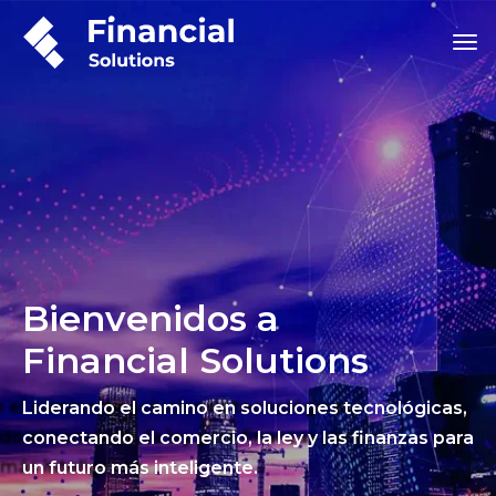
Bienvenidos a
Financial Solutions
Liderando el camino en soluciones tecnológicas,
conectando el comercio, la ley y las finanzas para
un futuro más inteligente.