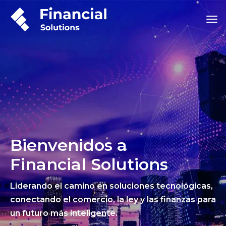
Bienvenidos a
Financial Solutions
Liderando el camino en soluciones tecnológicas,
conectando el comercio, la ley y las finanzas para
un futuro más inteligente.