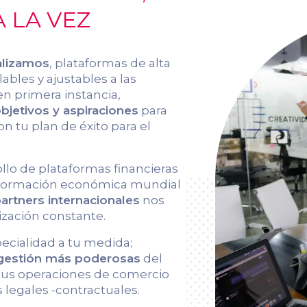
 LA VEZ
alizamos
, plataformas de alta
ables y ajustables a las
en primera instancia,
jetivos y aspiraciones
para
on tu plan de éxito para el
ollo de plataformas financieras
información económica mundial
artners internacionales
nos
ización constante.
pecialidad a tu medida;
 gestión más poderosas
del
 tus operaciones de comercio
 legales -contractuales.