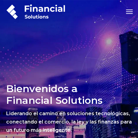
Bienvenidos a
Financial Solutions
Liderando el camino en soluciones tecnológicas,
conectando el comercio, la ley y las finanzas para
un futuro más inteligente.