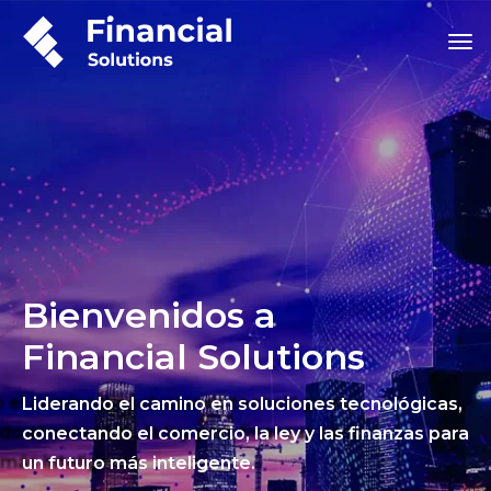
Bienvenidos a
Financial Solutions
Liderando el camino en soluciones tecnológicas,
conectando el comercio, la ley y las finanzas para
un futuro más inteligente.