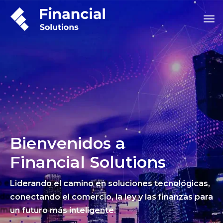
Bienvenidos a
Financial Solutions
Liderando el camino en soluciones tecnológicas,
conectando el comercio, la ley y las finanzas para
un futuro más inteligente.