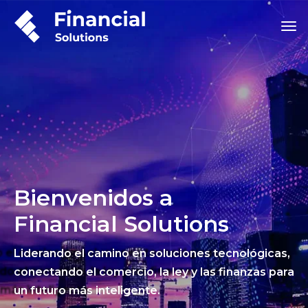
Bienvenidos a
Financial Solutions
Liderando el camino en soluciones tecnológicas,
conectando el comercio, la ley y las finanzas para
un futuro más inteligente.