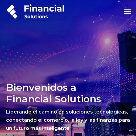
Bienvenidos a
Financial Solutions
Liderando el camino en soluciones tecnológicas,
conectando el comercio, la ley y las finanzas para
un futuro más inteligente.