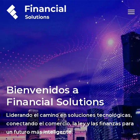
Bienvenidos a
Financial Solutions
Liderando el camino en soluciones tecnológicas,
conectando el comercio, la ley y las finanzas para
un futuro más inteligente.