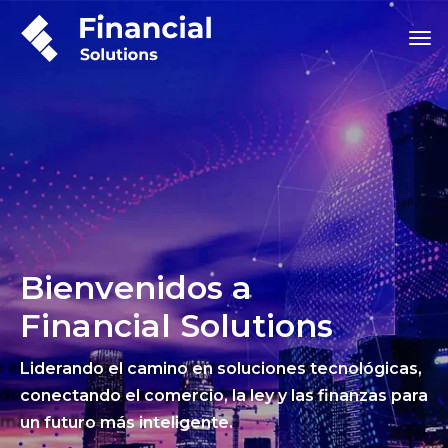
Bienvenidos a
Financial Solutions
Liderando el camino en soluciones tecnológicas,
conectando el comercio, la ley y las finanzas para
un futuro más inteligente.