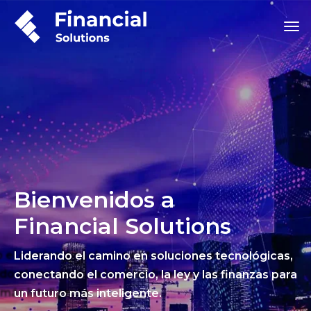
Bienvenidos a
Financial Solutions
Liderando el camino en soluciones tecnológicas,
conectando el comercio, la ley y las finanzas para
un futuro más inteligente.