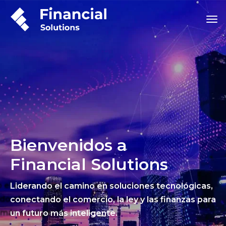
Bienvenidos a
Financial Solutions
Liderando el camino en soluciones tecnológicas,
conectando el comercio, la ley y las finanzas para
un futuro más inteligente.