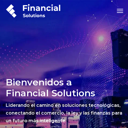
Bienvenidos a
Financial Solutions
Liderando el camino en soluciones tecnológicas,
conectando el comercio, la ley y las finanzas para
un futuro más inteligente.