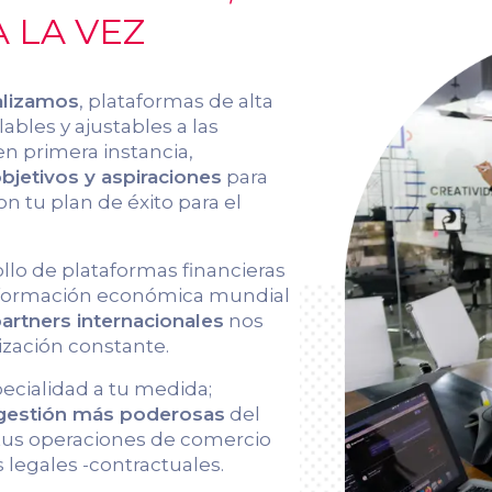
 LA VEZ
alizamos
, plataformas de alta
ables y ajustables a las
en primera instancia,
jetivos y aspiraciones
para
on tu plan de éxito para el
ollo de plataformas financieras
información económica mundial
artners internacionales
nos
ización constante.
pecialidad a tu medida;
 gestión más poderosas
del
 tus operaciones de comercio
 legales -contractuales.