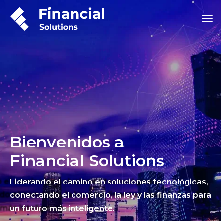
Bienvenidos a
Financial Solutions
Liderando el camino en soluciones tecnológicas,
conectando el comercio, la ley y las finanzas para
un futuro más inteligente.