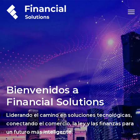
Bienvenidos a
Financial Solutions
Liderando el camino en soluciones tecnológicas,
conectando el comercio, la ley y las finanzas para
un futuro más inteligente.