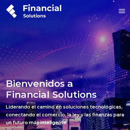
Bienvenidos a
Financial Solutions
Liderando el camino en soluciones tecnológicas,
conectando el comercio, la ley y las finanzas para
un futuro más inteligente.