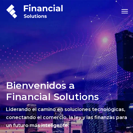
Bienvenidos a
Financial Solutions
Liderando el camino en soluciones tecnológicas,
conectando el comercio, la ley y las finanzas para
un futuro más inteligente.