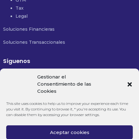
Tax
Legal
Soluciones Financieras
Soluciones Transaccionales
Síguenos
Email:
contacto@financialsolutions.mx
Gestionar el
Consentimiento de las
Cookies
Teléfono:
+52 477 488 8350
This site uses cookies to help us to improve your experience each time
you visit it. By continuing to browse it, * you're accepting its use. You
can disable them by accessing your browser settings.
Aceptar cookies