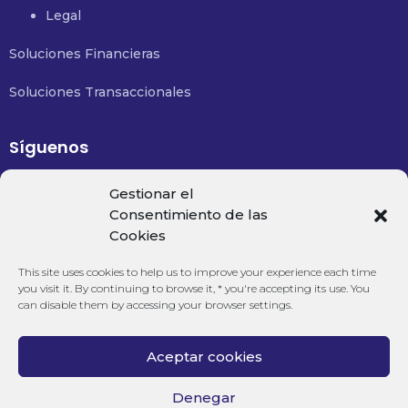
Legal
Soluciones Financieras
Soluciones Transaccionales
Síguenos
Email:
contacto@financialsolutions.mx
Gestionar el
Consentimiento de las
Cookies
Teléfono:
+52 477 488 8350
This site uses cookies to help us to improve your experience each time
you visit it. By continuing to browse it, * you're accepting its use. You
can disable them by accessing your browser settings.
Aceptar cookies
Denegar
Copyright ©2021
Financial Solutions