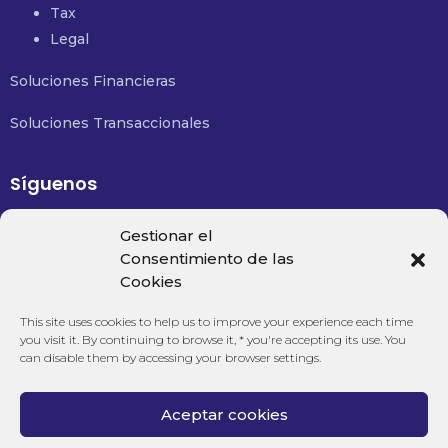
Tax
Legal
Soluciones Financieras
Soluciones Transaccionales
Síguenos
Email:
contacto@financialsolutions.mx
Gestionar el
Consentimiento de las
Cookies
Teléfono:
+52 477 488 8350
This site uses cookies to help us to improve your experience each time
you visit it. By continuing to browse it, * you're accepting its use. You
can disable them by accessing your browser settings.
Aceptar cookies