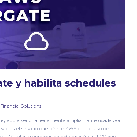
te y habilita schedules
 Financial Solutions
 llegado a ser una herramienta ampliamente usada por
uevo, es el servicio que ofrece AWS para el uso de
S y EKS), el que veremos en esta ocasión es ECS con