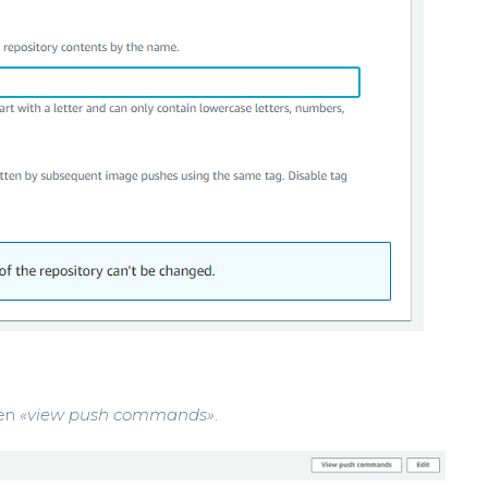
 en
«view push commands»
.