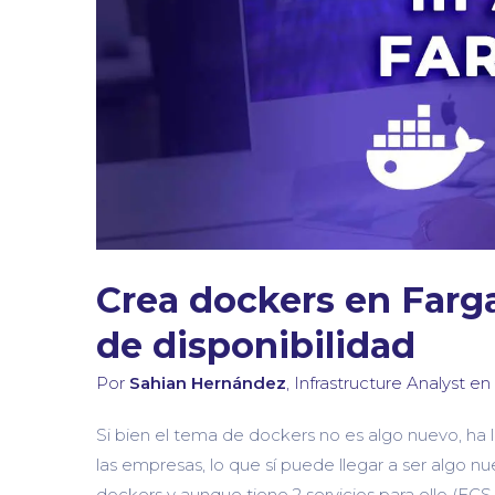
Crea dockers en Farga
de disponibilidad
Por
Sahian Hernández
, Infrastructure Analyst en
Si bien el tema de dockers no es algo nuevo, ha
las empresas, lo que sí puede llegar a ser algo n
dockers y aunque tiene 2 servicios para ello (EC