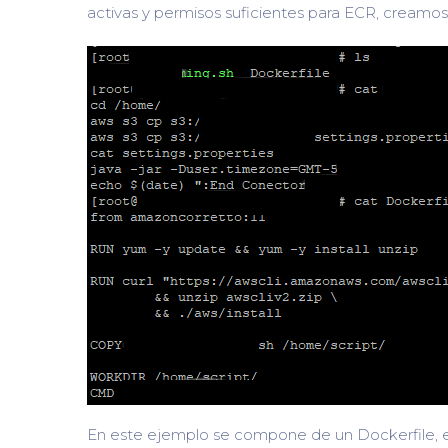
activas y permisos suficientes para ECR, creamo
En este ejemplo se compone de un Dockerfile, el 