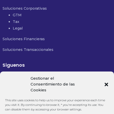
Soluciones Corporativas
GTM
Tax
Legal
Soluciones Financieras
Soluciones Transaccionales
Síguenos
Email:
contacto@financialsolutions.mx
Gestionar el
Consentimiento de las
Cookies
Teléfono:
+52 477 488 8350
This site uses cookies to help us to improve your experience each time
you visit it. By continuing to browse it, * you're accepting its use. You
can disable them by accessing your browser settings.